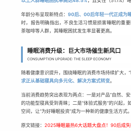
以上人群睡眠困扰率高达48.5%
，且女性（51.1%）
年龄分布呈现新特点：
90后、00后年轻一代正成为
时，报告明确指出，不良生活习惯是损害睡眠的重要
茶咖啡等人群，其睡眠困扰发生率显著更高。
睡眠消费升级：巨大市场催生新风口
CONSUMPTION UPGRADE: THE SLEEP ECONOMY
随着健康意识提升，围绕睡眠的消费市场持续扩大，“
求正从基础寝具向多元化、解决方案式转变
。
当前消费趋势突出表现为两点：一是对产品“自然、安
的功能型寝具受到青睐；二是“体验式服务”的兴起，
空间，
让
“为好睡眠投资”成为一种新的健康生活方式
原文链接：
2025睡眠最热6大话题大盘点！90后成