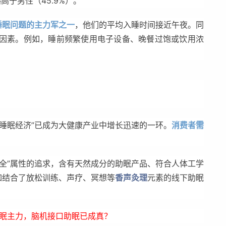
略高于男性（45.9%）。
睡眠问题的主力军之一
，他们的平均入睡时间接近午夜。同
因素。例如，睡前频繁使用电子设备、晚餐过饱或饮用浓
睡眠经济”已成为大健康产业中增长迅速的一环。
消费者需
全”属性的追求，含有天然成分的助眠产品、符合人体工学
如结合了放松训练、声疗、冥想等
香声灸理
元素的线下助眠
。
失眠主力，脑机接口助眠已成真？