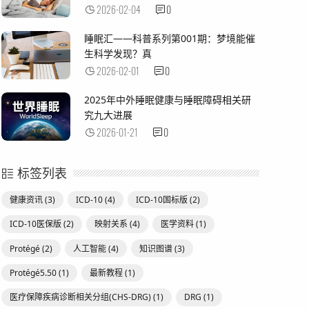
2026-02-04
0
睡眠汇——科普系列第001期：梦境能催
生科学发现？真
2026-02-01
0
2025年中外睡眠健康与睡眠障碍相关研
究九大进展
2026-01-21
0
标签列表
健康资讯
(3)
ICD-10
(4)
ICD-10国标版
(2)
ICD-10医保版
(2)
映射关系
(4)
医学资料
(1)
Protégé
(2)
人工智能
(4)
知识图谱
(3)
Protégé5.50
(1)
最新教程
(1)
医疗保障疾病诊断相关分组(CHS-DRG)
(1)
DRG
(1)