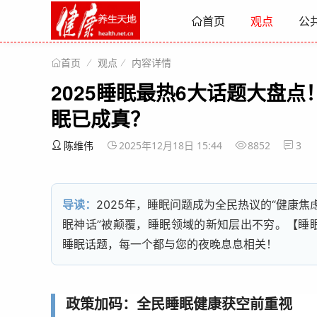
观点
公
首页
观点
内容详情
首页
2025睡眠最热6大话题大盘
眠已成真？
陈维伟
2025年12月18日 15:44
8852
3
导读：
2025年，睡眠问题成为全民热议的“健康焦
眠神话”被颠覆，睡眠领域的新知层出不穷。【
睡
睡眠话题，每一个都与您的夜晚息息相关！
政策加码：全民睡眠健康获空前重视