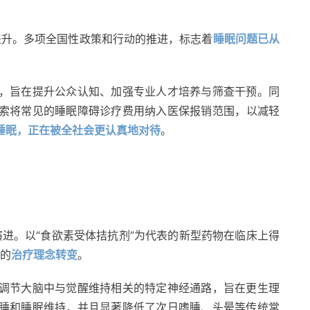
提升。多项全国性政策和行动的推进，标志着
睡眠问题已从
，旨在提升公众认知、加强专业人才培养与筛查干预。同
索将常见的睡眠障碍诊疗费用纳入医保报销范围
，
以减轻
睡眠，正在被全社会更认真地对待
。
演进。以“食欲素受体拮抗剂”为代表的新型药物在临床上得
”的
治疗理念转变
。
调节大脑中与觉醒维持相关的特定神经通路，旨在更生理
睡和睡眠维持，并且显著降低了次日嗜睡、头晕等传统常