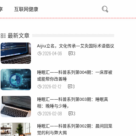
享
互联网健康
最新文章
Aijiu立名，文化传承—艾灸国际术语倡议
2026-04-06
3
睡眠汇——科普系列第004期：一床厚被
或能帮你改善睡
2026-02-12
3
睡眠汇——科普系列第003期：睡眠真
相：晚睡与少睡，
2026-02-08
3
睡眠汇——科普系列第002期：晨间回笼
觉的利与弊大揭