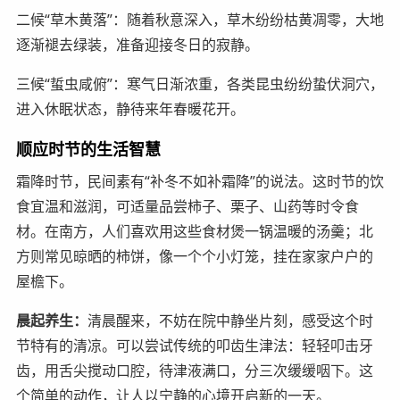
二候“草木黄落”：随着秋意深入，草木纷纷枯黄凋零，大地
逐渐褪去绿装，准备迎接冬日的寂静。
三候“蜇虫咸俯”：寒气日渐浓重，各类昆虫纷纷蛰伏洞穴，
进入休眠状态，静待来年春暖花开。
顺应时节的生活智慧
霜降时节，民间素有“补冬不如补霜降”的说法。这时节的饮
食宜温和滋润，可适量品尝柿子、栗子、山药等时令食
材。在南方，人们喜欢用这些食材煲一锅温暖的汤羹；北
方则常见晾晒的柿饼，像一个个小灯笼，挂在家家户户的
屋檐下。
晨起养生：
清晨醒来，不妨在院中静坐片刻，感受这个时
节特有的清凉。可以尝试传统的叩齿生津法：轻轻叩击牙
齿，用舌尖搅动口腔，待津液满口，分三次缓缓咽下。这
个简单的动作，让人以宁静的心境开启新的一天。