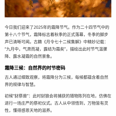
今日我们迎来了2025年的霜降节气。作为二十四节气中的
第十八个节气，霜降标志着秋季的正式落幕，冬季的脚步
声已清晰可闻。古籍《月令七十二候集解》中精妙记载：
“九月中，气肃而凝，露结为霜矣”，描绘出此时节气温骤
降、露水凝霜的自然景象。
霜降三候：自然界的时节密码
古人通过细致观察，将霜降分为三候，每候都蕴含着自然
界的规律与智慧。
初候“豺祭兽”：此时豺狼会将捕获的猎物陈列在地，仿佛在
进行一场庄严的祭祀仪式。古人从中领悟到，万物皆有灵
性，懂得感恩天地的滋养。