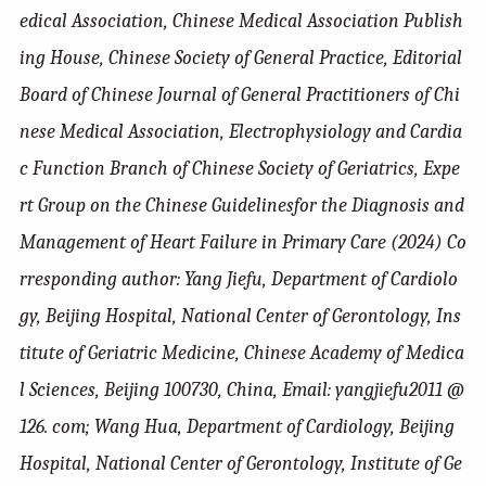
edical Association, Chinese Medical Association Publish
ing House, Chinese Society of General Practice, Editorial
Board of Chinese Journal of General Practitioners of Chi
nese Medical Association, Electrophysiology and Cardia
c Function Branch of Chinese Society of Geriatrics, Expe
rt Group on the Chinese Guidelinesfor the Diagnosis and
Management of Heart Failure in Primary Care (2024) Co
rresponding author: Yang Jiefu, Department of Cardiolo
gy, Beijing Hospital, National Center of Gerontology, Ins
titute of Geriatric Medicine, Chinese Academy of Medica
l Sciences, Beijing 100730, China, Email: yangjiefu2011 @
126. com; Wang Hua, Department of Cardiology, Beijing
Hospital, National Center of Gerontology, Institute of Ge