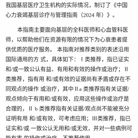
我国基层医疗卫生机构的实际情况，制订了《中国
心力衰竭基层诊疗与管理指南（
2024
年）》。
本指南主要面向基层的全科医师和心血管科医
师，以帮助他们在资源有限的情况下为心衰患者提
供优质的医疗服务。 本指南对推荐类别的表述沿用
国际通用的方 式，具体如下：
Ⅰ
类推荐，指已证实
和
/
或一致公认有益、有用和有效的操作或治疗；
Ⅱ
类推荐，指有用 和
/
或有效的证据尚有矛盾或存在不
同观点的操作 或治疗，其中
Ⅱa
类推荐指有关证据
/
观点倾向于有用和
/
或有效，应用这些操作或治疗是
合理的，
Ⅱ b
类推荐指有关证据
/
观点尚不能被充分
证明有用 和
/
或有效，可考虑应用；
Ⅲ
类推荐，指已
证实和
/
或 一致公认无用和
/
或无效，并对一些病例可